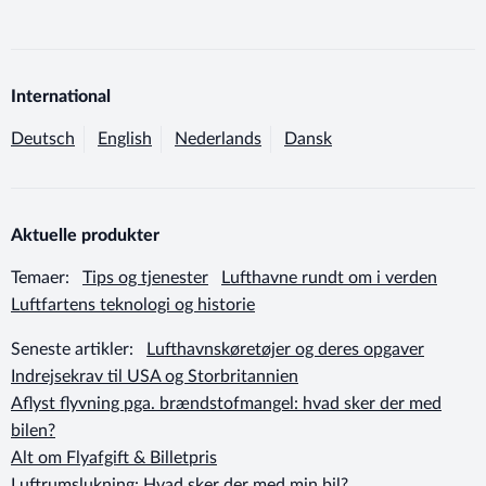
International
Deutsch
English
Nederlands
Dansk
Aktuelle produkter
Temaer:
Tips og tjenester
Lufthavne rundt om i verden
Luftfartens teknologi og historie
Seneste artikler:
Lufthavnskøretøjer og deres opgaver
Indrejsekrav til USA og Storbritannien
Aflyst flyvning pga. brændstofmangel: hvad sker der med
bilen?
Alt om Flyafgift & Billetpris
Luftrumslukning: Hvad sker der med min bil?