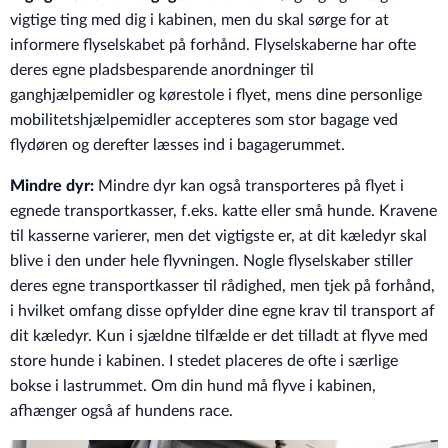
vigtige ting med dig i kabinen, men du skal sørge for at
informere flyselskabet på forhånd. Flyselskaberne har ofte
deres egne pladsbesparende anordninger til
ganghjælpemidler og kørestole i flyet, mens dine personlige
mobilitetshjælpemidler accepteres som stor bagage ved
flydøren og derefter læsses ind i bagagerummet.
Mindre dyr:
Mindre dyr kan også transporteres på flyet i
egnede transportkasser, f.eks. katte eller små hunde. Kravene
til kasserne varierer, men det vigtigste er, at dit kæledyr skal
blive i den under hele flyvningen. Nogle flyselskaber stiller
deres egne transportkasser til rådighed, men tjek på forhånd,
i hvilket omfang disse opfylder dine egne krav til transport af
dit kæledyr. Kun i sjældne tilfælde er det tilladt at flyve med
store hunde i kabinen. I stedet placeres de ofte i særlige
bokse i lastrummet. Om din hund må flyve i kabinen,
afhænger også af hundens race.