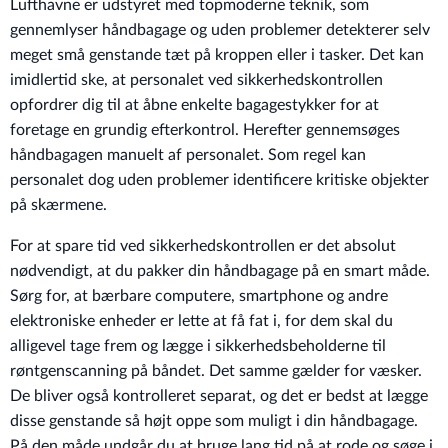
Lufthavne er udstyret med topmoderne teknik, som
gennemlyser håndbagage og uden problemer detekterer selv
meget små genstande tæt på kroppen eller i tasker. Det kan
imidlertid ske, at personalet ved sikkerhedskontrollen
opfordrer dig til at åbne enkelte bagagestykker for at
foretage en grundig efterkontrol. Herefter gennemsøges
håndbagagen manuelt af personalet. Som regel kan
personalet dog uden problemer identificere kritiske objekter
på skærmene.
For at spare tid ved sikkerhedskontrollen er det absolut
nødvendigt, at du pakker din håndbagage på en smart måde.
Sørg for, at bærbare computere, smartphone og andre
elektroniske enheder er lette at få fat i, for dem skal du
alligevel tage frem og lægge i sikkerhedsbeholderne til
røntgenscanning på båndet. Det samme gælder for væsker.
De bliver også kontrolleret separat, og det er bedst at lægge
disse genstande så højt oppe som muligt i din håndbagage.
På den måde undgår du at bruge lang tid på at rode og søge i