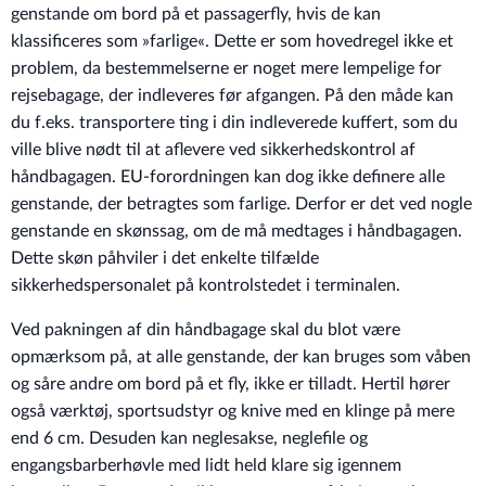
genstande om bord på et passagerfly, hvis de kan
klassificeres som »farlige«. Dette er som hovedregel ikke et
problem, da bestemmelserne er noget mere lempelige for
rejsebagage, der indleveres før afgangen. På den måde kan
du f.eks. transportere ting i din indleverede kuffert, som du
ville blive nødt til at aflevere ved sikkerhedskontrol af
håndbagagen. EU-forordningen kan dog ikke definere alle
genstande, der betragtes som farlige. Derfor er det ved nogle
genstande en skønssag, om de må medtages i håndbagagen.
Dette skøn påhviler i det enkelte tilfælde
sikkerhedspersonalet på kontrolstedet i terminalen.
Ved pakningen af din håndbagage skal du blot være
opmærksom på, at alle genstande, der kan bruges som våben
og såre andre om bord på et fly, ikke er tilladt. Hertil hører
også værktøj, sportsudstyr og knive med en klinge på mere
end 6 cm. Desuden kan neglesakse, neglefile og
engangsbarberhøvle med lidt held klare sig igennem