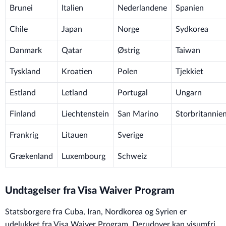
Brunei
Italien
Nederlandene
Spanien
Chile
Japan
Norge
Sydkorea
Danmark
Qatar
Østrig
Taiwan
Tyskland
Kroatien
Polen
Tjekkiet
Estland
Letland
Portugal
Ungarn
Finland
Liechtenstein
San Marino
Storbritannie
Frankrig
Litauen
Sverige
Grækenland
Luxembourg
Schweiz
Undtagelser fra Visa Waiver Program
Statsborgere fra Cuba, Iran, Nordkorea og Syrien er
udelukket fra Visa Waiver Program. Derudover kan visumfri