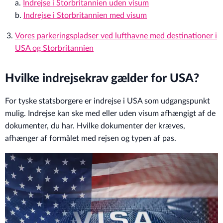
a.
Indrejse i Storbritannien uden visum
b.
Indrejse i Storbritannien med visum
Vores parkeringspladser ved lufthavne med destinationer i
USA og Storbritannien
Hvilke indrejsekrav gælder for USA?
For tyske statsborgere er indrejse i USA som udgangspunkt
mulig. Indrejse kan ske med eller uden visum afhængigt af de
dokumenter, du har. Hvilke dokumenter der kræves,
afhænger af formålet med rejsen og typen af pas.