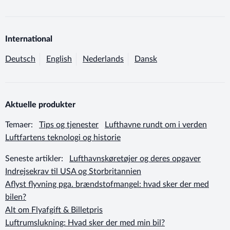
International
Deutsch
English
Nederlands
Dansk
Aktuelle produkter
Temaer:
Tips og tjenester
Lufthavne rundt om i verden
Luftfartens teknologi og historie
Seneste artikler:
Lufthavnskøretøjer og deres opgaver
Indrejsekrav til USA og Storbritannien
Aflyst flyvning pga. brændstofmangel: hvad sker der med
bilen?
Alt om Flyafgift & Billetpris
Luftrumslukning: Hvad sker der med min bil?