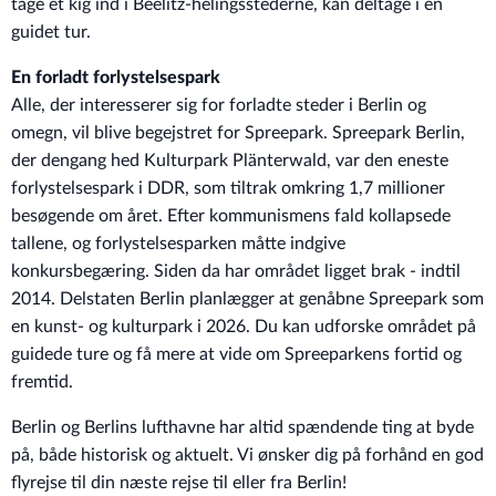
tage et kig ind i Beelitz-helingsstederne, kan deltage i en
guidet tur.
En forladt forlystelsespark
Alle, der interesserer sig for forladte steder i Berlin og
omegn, vil blive begejstret for Spreepark. Spreepark Berlin,
der dengang hed Kulturpark Plänterwald, var den eneste
forlystelsespark i DDR, som tiltrak omkring 1,7 millioner
besøgende om året. Efter kommunismens fald kollapsede
tallene, og forlystelsesparken måtte indgive
konkursbegæring. Siden da har området ligget brak - indtil
2014. Delstaten Berlin planlægger at genåbne Spreepark som
en kunst- og kulturpark i 2026. Du kan udforske området på
guidede ture og få mere at vide om Spreeparkens fortid og
fremtid.
Berlin og Berlins lufthavne har altid spændende ting at byde
på, både historisk og aktuelt. Vi ønsker dig på forhånd en god
flyrejse til din næste rejse til eller fra Berlin!