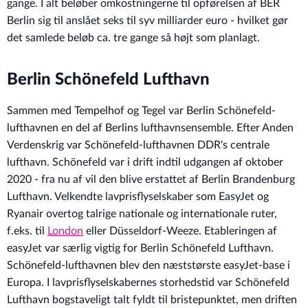
gange. I alt beløber omkostningerne til opførelsen af BER
Berlin sig til anslået seks til syv milliarder euro - hvilket gør
det samlede beløb ca. tre gange så højt som planlagt.
Berlin Schönefeld Lufthavn
Sammen med Tempelhof og Tegel var Berlin Schönefeld-
lufthavnen en del af Berlins lufthavnsensemble. Efter Anden
Verdenskrig var Schönefeld-lufthavnen DDR's centrale
lufthavn. Schönefeld var i drift indtil udgangen af oktober
2020 - fra nu af vil den blive erstattet af Berlin Brandenburg
Lufthavn. Velkendte lavprisflyselskaber som EasyJet og
Ryanair overtog talrige nationale og internationale ruter,
f.eks. til
London
eller Düsseldorf-Weeze. Etableringen af
easyJet var særlig vigtig for Berlin Schönefeld Lufthavn.
Schönefeld-lufthavnen blev den næststørste easyJet-base i
Europa. I lavprisflyselskabernes storhedstid var Schönefeld
Lufthavn bogstaveligt talt fyldt til bristepunktet, men driften