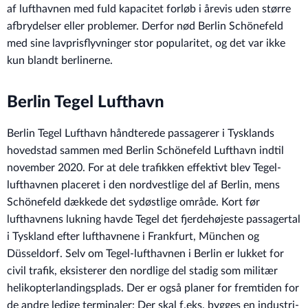
af lufthavnen med fuld kapacitet forløb i årevis uden større
afbrydelser eller problemer. Derfor nød Berlin Schönefeld
med sine lavprisflyvninger stor popularitet, og det var ikke
kun blandt berlinerne.
Berlin Tegel Lufthavn
Berlin Tegel Lufthavn håndterede passagerer i Tysklands
hovedstad sammen med Berlin Schönefeld Lufthavn indtil
november 2020. For at dele trafikken effektivt blev Tegel-
lufthavnen placeret i den nordvestlige del af Berlin, mens
Schönefeld dækkede det sydøstlige område. Kort før
lufthavnens lukning havde Tegel det fjerdehøjeste passagertal
i Tyskland efter lufthavnene i Frankfurt, München og
Düsseldorf. Selv om Tegel-lufthavnen i Berlin er lukket for
civil trafik, eksisterer den nordlige del stadig som militær
helikopterlandingsplads. Der er også planer for fremtiden for
de andre ledige terminaler: Der skal f.eks. bygges en industri-