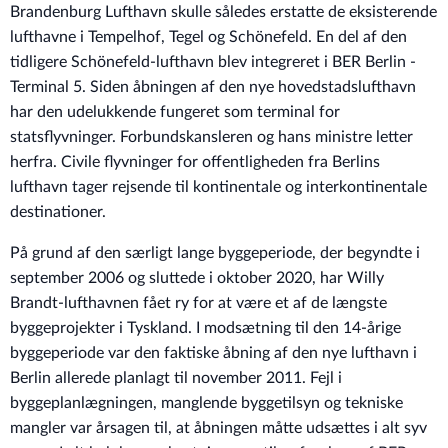
Brandenburg Lufthavn skulle således erstatte de eksisterende
lufthavne i Tempelhof, Tegel og Schönefeld. En del af den
tidligere Schönefeld-lufthavn blev integreret i BER Berlin -
Terminal 5. Siden åbningen af den nye hovedstadslufthavn
har den udelukkende fungeret som terminal for
statsflyvninger. Forbundskansleren og hans ministre letter
herfra. Civile flyvninger for offentligheden fra Berlins
lufthavn tager rejsende til kontinentale og interkontinentale
destinationer.
På grund af den særligt lange byggeperiode, der begyndte i
september 2006 og sluttede i oktober 2020, har Willy
Brandt-lufthavnen fået ry for at være et af de længste
byggeprojekter i Tyskland. I modsætning til den 14-årige
byggeperiode var den faktiske åbning af den nye lufthavn i
Berlin allerede planlagt til november 2011. Fejl i
byggeplanlægningen, manglende byggetilsyn og tekniske
mangler var årsagen til, at åbningen måtte udsættes i alt syv