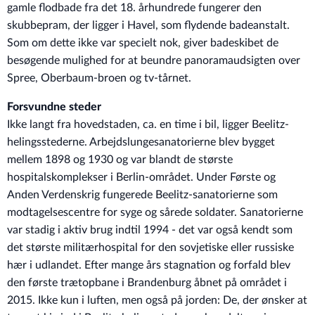
gamle flodbade fra det 18. århundrede fungerer den
skubbepram, der ligger i Havel, som flydende badeanstalt.
Som om dette ikke var specielt nok, giver badeskibet de
besøgende mulighed for at beundre panoramaudsigten over
Spree, Oberbaum-broen og tv-tårnet.
Forsvundne steder
Ikke langt fra hovedstaden, ca. en time i bil, ligger Beelitz-
helingsstederne. Arbejdslungesanatorierne blev bygget
mellem 1898 og 1930 og var blandt de største
hospitalskomplekser i Berlin-området. Under Første og
Anden Verdenskrig fungerede Beelitz-sanatorierne som
modtagelsescentre for syge og sårede soldater. Sanatorierne
var stadig i aktiv brug indtil 1994 - det var også kendt som
det største militærhospital for den sovjetiske eller russiske
hær i udlandet. Efter mange års stagnation og forfald blev
den første trætopbane i Brandenburg åbnet på området i
2015. Ikke kun i luften, men også på jorden: De, der ønsker at