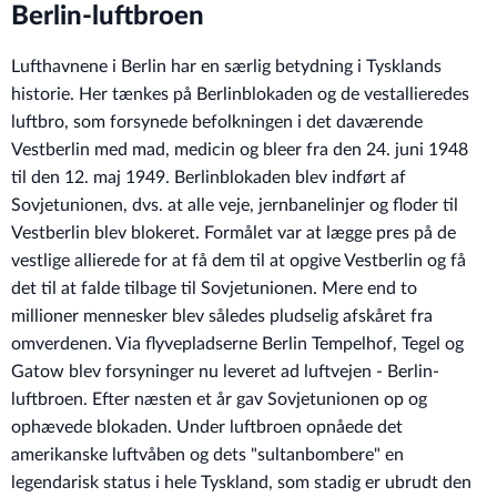
Berlin-luftbroen
Lufthavnene i Berlin har en særlig betydning i Tysklands
historie. Her tænkes på Berlinblokaden og de vestallieredes
luftbro, som forsynede befolkningen i det daværende
Vestberlin med mad, medicin og bleer fra den 24. juni 1948
til den 12. maj 1949. Berlinblokaden blev indført af
Sovjetunionen, dvs. at alle veje, jernbanelinjer og floder til
Vestberlin blev blokeret. Formålet var at lægge pres på de
vestlige allierede for at få dem til at opgive Vestberlin og få
det til at falde tilbage til Sovjetunionen. Mere end to
millioner mennesker blev således pludselig afskåret fra
omverdenen. Via flyvepladserne Berlin Tempelhof, Tegel og
Gatow blev forsyninger nu leveret ad luftvejen - Berlin-
luftbroen. Efter næsten et år gav Sovjetunionen op og
ophævede blokaden. Under luftbroen opnåede det
amerikanske luftvåben og dets "sultanbombere" en
legendarisk status i hele Tyskland, som stadig er ubrudt den