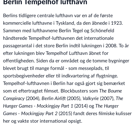
Berlin Tempelhof lufthavn
Berlins tidligere centrale lufthavn var en af de første
kommercielle lufthavne i Tyskland, da den åbnede i 1923.
Sammen med lufthavnene Berlin Tegel og Schönefeld
håndterede Tempelhof-lufthavnen det internationale
passagerantal i det store Berlin indtil lukningen i 2008. To år
efter lukningen blev Tempelhof Lufthavn åbnet for
offentligheden. Siden da er området og de tomme bygninger
blevet brugt til mange formål - som messeplads, til
sportsbegivenheder eller til indkvartering af flygtninge.
Tempelhof-lufthavnen i Berlin har også gjort sig bemærket
som et eftertragtet filmset. Blockbusters som
The Bourne
Conspiracy
(2004),
Berlin Airlift
(2005),
Valkyrie
(2007),
The
Hunger Games
- Mockingjay Part 1
(2014) og
The Hunger
Games - Mockingjay Part 2
(2015) fandt deres filmiske kulisser
her og vakte stor international opsigt.