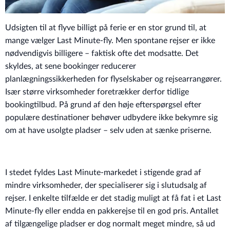
Udsigten til at flyve billigt på ferie er en stor grund til, at
mange vælger Last Minute-fly. Men spontane rejser er ikke
nødvendigvis billigere – faktisk ofte det modsatte. Det
skyldes, at sene bookinger reducerer
planlægningssikkerheden for flyselskaber og rejsearrangører.
Især større virksomheder foretrækker derfor tidlige
bookingtilbud. På grund af den høje efterspørgsel efter
populære destinationer behøver udbydere ikke bekymre sig
om at have usolgte pladser – selv uden at sænke priserne.
I stedet fyldes Last Minute-markedet i stigende grad af
mindre virksomheder, der specialiserer sig i slutudsalg af
rejser. I enkelte tilfælde er det stadig muligt at få fat i et Last
Minute-fly eller endda en pakkerejse til en god pris. Antallet
af tilgængelige pladser er dog normalt meget mindre, så ud