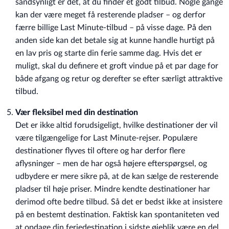
sandsynligt er det, at du finder et godt tilbud. Nogle gange
kan der være meget få resterende pladser – og derfor
færre billige Last Minute-tilbud – på visse dage. På den
anden side kan det betale sig at kunne handle hurtigt på
en lav pris og starte din ferie samme dag. Hvis det er
muligt, skal du definere et groft vindue på et par dage for
både afgang og retur og derefter se efter særligt attraktive
tilbud.
Vær fleksibel med din destination
Det er ikke altid forudsigeligt, hvilke destinationer der vil
være tilgængelige for Last Minute-rejser. Populære
destinationer flyves til oftere og har derfor flere
aflysninger – men de har også højere efterspørgsel, og
udbydere er mere sikre på, at de kan sælge de resterende
pladser til høje priser. Mindre kendte destinationer har
derimod ofte bedre tilbud. Så det er bedst ikke at insistere
på en bestemt destination. Faktisk kan spontaniteten ved
at opdage din feriedestination i sidste øjeblik være en del